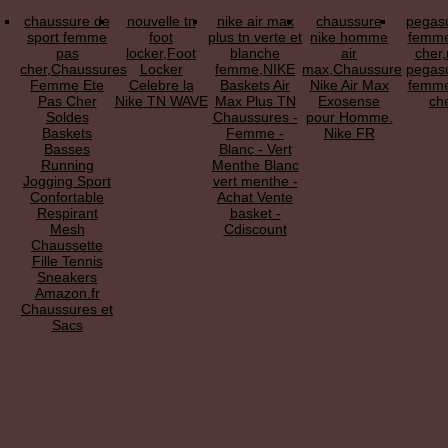
chaussure de
nouvelle tn
nike air max
chaussure
pegas
sport femme
foot
plus tn verte et
nike homme
femme
pas
locker,Foot
blanche
air
cher,
cher,Chaussures
Locker
femme,NIKE
max,Chaussure
pegas
Femme Ete
Celebre la
Baskets Air
Nike Air Max
femme
Pas Cher
Nike TN WAVE
Max Plus TN
Exosense
ch
Soldes
Chaussures -
pour Homme.
Baskets
Femme -
Nike FR
Basses
Blanc - Vert
Running
Menthe Blanc
Jogging Sport
vert menthe -
Confortable
Achat Vente
Respirant
basket -
Mesh
Cdiscount
Chaussette
Fille Tennis
Sneakers
Amazon.fr
Chaussures et
Sacs