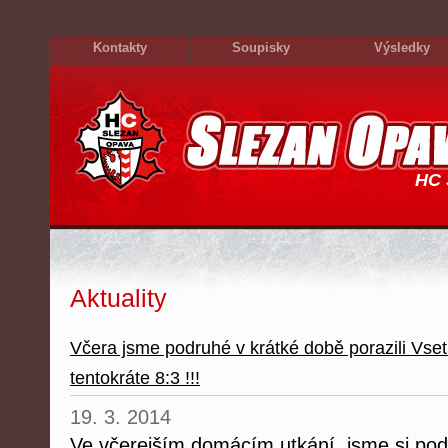
Kontakty
Soupisky
Výsledky
HC 
Aktuality
Včera jsme podruhé v krátké době porazili Vset
tentokráte 8:3 !!!
19. 3. 2014
Ve včerejším domácím utkání, jsme si pod