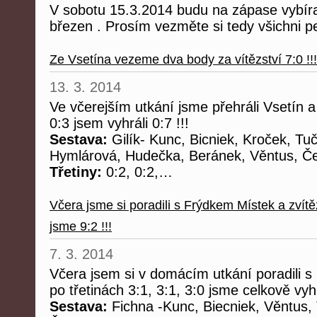
V sobotu 15.3.2014 budu na zápase vybír
březen . Prosím vezměte si tedy všichni pe
Ze Vsetína vezeme dva body za vítězství 7:0 !!!
13. 3. 2014
Ve včerejším utkání jsme přehráli Vsetín a 
0:3 jsem vyhráli 0:7 !!!
Sestava:
Gilík- Kunc, Bicniek, Kroček, Tuč
Hymlárová, Hudečka, Beránek, Věntus, Če
Třetiny:
0:2, 0:2,…
Včera jsme si poradili s Frýdkem Místek a zvítěz
jsme 9:2 !!!
7. 3. 2014
Včera jsem si v domácím utkání poradili 
po třetinách 3:1, 3:1, 3:0 jsme celkově vyhr
Sestava:
Fichna -Kunc, Biecniek, Věntus, 