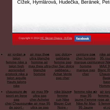
Čížek, Hymlárová, Hudečka, Beránek, Pet
Copyright © 2014
HC Slezan Opava - 8.třída
air jordan a
air max thea
sac dolce
ceinture pas
nike a
talon
ultra blanche
gabbana
cher homme
95 rou
femme,nike a
homme,air
femme pas
marque,ceinture
noir,Ni
talon high
max thea ultra
cher,Sac dolce
homme
MAX 9
aprixreduit
blanche
gabbana -
marque pas
Blanc R
enstock nike a
homme
Achat Vente
cher
Chaus
talon aiguille
pas cher
Bask
Hauts talons
bas
nike
Homme
chaussure de
air max 95
nike blazer
femme nike air
air jo
sport en ligne
ultra pas
femme
max 95
femme n
pas
cher,Acheter
cuir,Nike
jaune,Femme
rose,air
cher,Chaussures
Le air max 95
Blazer Cuir
Nike Air Max
5 femm
de sport -
ultra se pas
Noire -
95 Jaune
et r