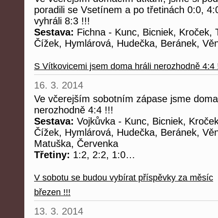
poradili se Vsetínem a po třetinách 0:0, 4
vyhráli 8:3 !!!
Sestava:
Fichna - Kunc, Bicniek, Kroček, T
Čížek, Hymlárová, Hudečka, Beránek, Vě
S Vítkovicemi jsem doma hráli nerozhodně 4:4 !
16. 3. 2014
Ve včerejším sobotním zápase jsme doma h
nerozhodně 4:4 !!!
Sestava:
Vojkůvka - Kunc, Bicniek, Kroček,
Čížek, Hymlárová, Hudečka, Beránek, Věn
Matuška, Červenka
Třetiny:
1:2, 2:2, 1:0…
V sobotu se budou vybírat příspěvky za měsíc
březen !!!
13. 3. 2014