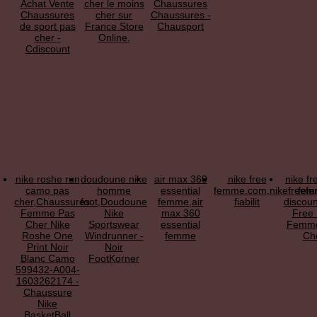
Achat Vente
cher le moins
Chaussures
Chaussures
cher sur
Chaussures -
de sport pas
France Store
Chausport
cher -
Online.
Cdiscount
nike roshe run
doudoune nike
air max 360
nike free
nike fr
camo pas
homme
essential
femme.com,nikefreef
fem
cher,Chaussures
foot,Doudoune
femme,air
fiabilit
discoun
Femme Pas
Nike
max 360
Free
Cher Nike
Sportswear
essential
Femme
Roshe One
Windrunner -
femme
Ch
Print Noir
Noir
Blanc Camo
FootKorner
599432-A004-
1603262174 -
Chaussure
Nike
BasketBall