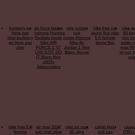
burberry en
air force basse
nike jordan
nike free run
nike a
ligne pas
homme,Homme
noir
jaune fluo,nike
90 bei
cher,burberry
Baskets mode
rouge,Homme
5.0 femme
noir 
en ligne pas
Nike AIR
Nike Air
jaune fluo
solde,n
cher
FORCE 1 '07
Jordan 1 Noir
max 90
LV8 JUST DO
Blanc Rouge
et noir
IT Blanc Noir
sol
u003c
Adascooters
nike free 5.0
air max 2017
nike air max
calvin klein
casqu
femme
pas cher olive
95 ultra
pull pas
DSQ r