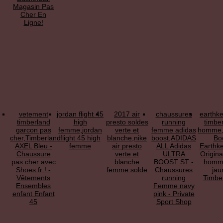
Magasin Pas
Cher En
Ligne!
vetement
jordan flight 45
2017 air
chaussures
earthk
timberland
high
presto soldes
running
timbe
garcon pas
femme,jordan
verte et
femme adidas
homme,
cher,Timberland
flight 45 high
blanche,nike
boost,ADIDAS
Bo
AXEL Bleu -
femme
air presto
ALL Adidas
Earthk
Chaussure
verte et
ULTRA
Origina
pas cher avec
blanche
BOOST ST -
homm
Shoes.fr ! -
femme solde
Chaussures
jau
Vêtements
running
Timbe
Ensembles
Femme navy
enfant Enfant
pink - Private
45
Sport Shop