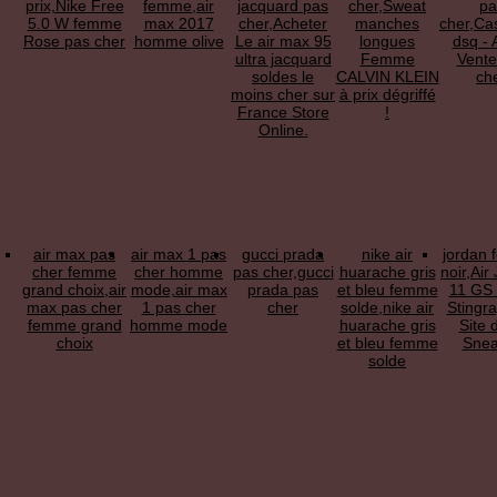
prix,Nike Free
femme,air
jacquard pas
cher,Sweat
pa
5.0 W femme
max 2017
cher,Acheter
manches
cher,Ca
Rose pas cher
homme olive
Le air max 95
longues
dsq - 
ultra jacquard
Femme
Vente
soldes le
CALVIN KLEIN
ch
moins cher sur
à prix dégriffé
France Store
!
Online.
air max pas
air max 1 pas
gucci prada
nike air
jordan
cher femme
cher homme
pas cher,gucci
huarache gris
noir,Air
grand choix,air
mode,air max
prada pas
et bleu femme
11 GS 
max pas cher
1 pas cher
cher
solde,nike air
Stingra
femme grand
homme mode
huarache gris
Site 
choix
et bleu femme
Snea
solde